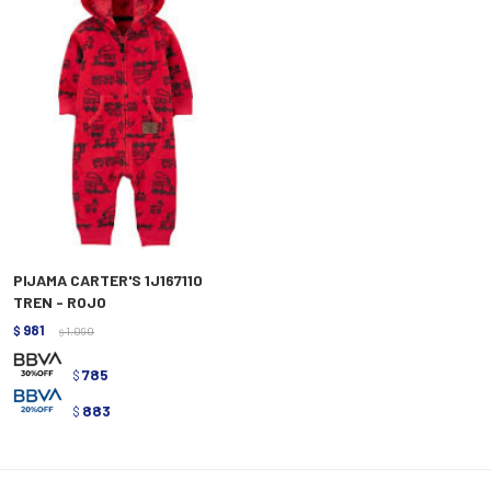
PIJAMA CARTER'S 1J167110
TREN - ROJO
981
$
1.090
$
785
$
883
$