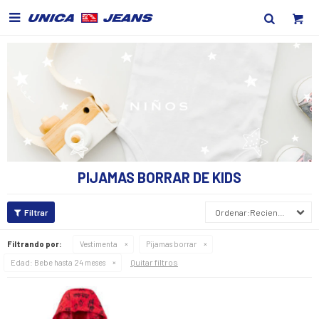

PIJAMAS BORRAR DE KIDS
Recientes
Filtrando por:
Vestimenta
Pijamas borrar
Quitar filtros
Edad:
Bebe hasta 24 meses