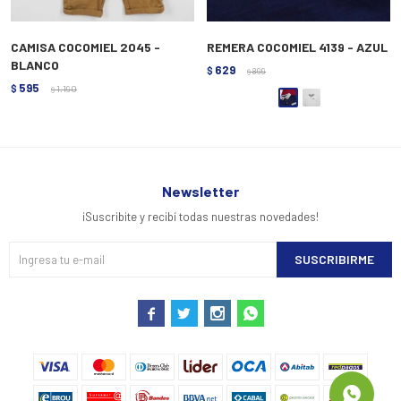
CAMISA COCOMIEL 2045 -
REMERA COCOMIEL 4139 - AZUL
BLANCO
629
$
899
$
595
$
1.190
$
Newsletter
¡Suscribite y recibí todas nuestras novedades!
SUSCRIBIRME



