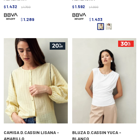
1.432
1.592
$
1.790
$
1.990
$
$
1.289
1.433
$
$
CAMISA D.CASSIN LISANA -
BLUZA D.CASSIN YUCA -
AMARILLO
BLANCO