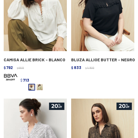
CAMISA ALLIE BRICK - BLANCO
BLUZA ALLIOE BUTTER - NEGRO
792
833
$
990
$
1.190
$
$
713
$