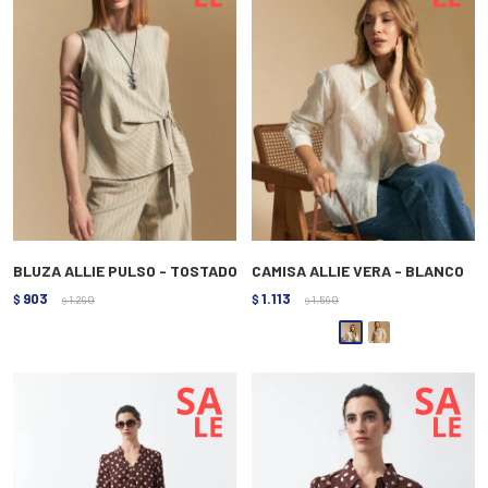
BLUZA ALLIE PULSO - TOSTADO
CAMISA ALLIE VERA - BLANCO
903
1.113
$
1.290
$
1.590
$
$