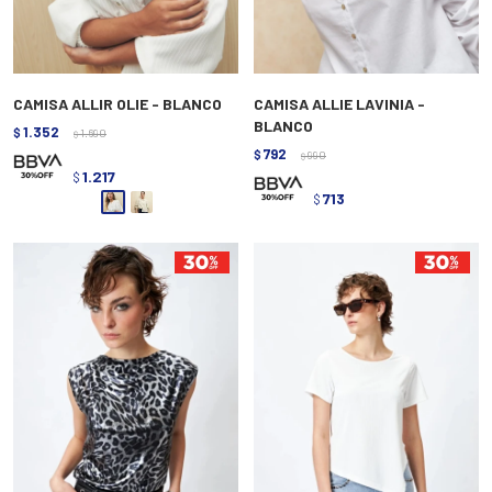
CAMISA ALLIR OLIE - BLANCO
CAMISA ALLIE LAVINIA -
BLANCO
1.352
$
1.690
$
792
$
990
$
1.217
$
713
$