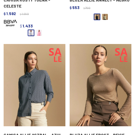
CELESTE
553
$
790
$
1.592
$
1.990
$
1.433
$
CAMISA ALLIE ASTRAL - AZUL
BLUZA ALLIE FROST - BEIGE