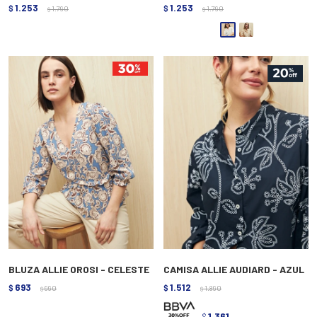
1.253
1.253
$
1.790
$
1.790
$
$
BLUZA ALLIE OROSI - CELESTE
CAMISA ALLIE AUDIARD - AZUL
693
1.512
$
990
$
1.890
$
$
1.361
$