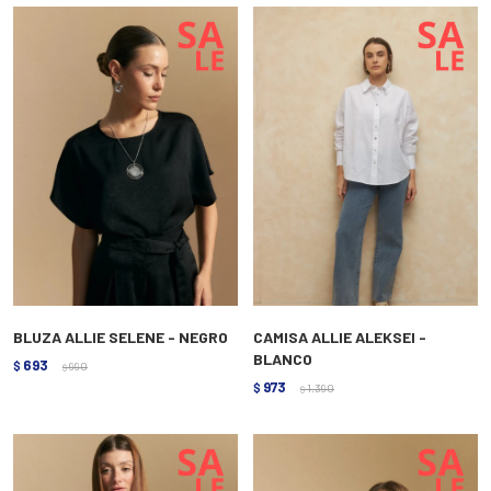
BLUZA ALLIE SELENE - NEGRO
CAMISA ALLIE ALEKSEI -
BLANCO
693
$
990
$
973
$
1.390
$