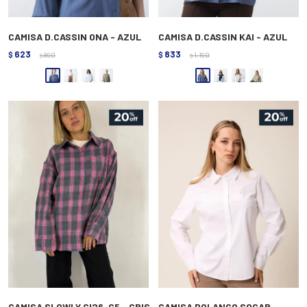
CAMISA D.CASSIN ONA - AZUL
CAMISA D.CASSIN KAI - AZUL
623
833
$
890
$
1.190
$
$
CAMISA SLOWLY GI26-G5 - GRIS
CAMISA POLANCO SOCAR -