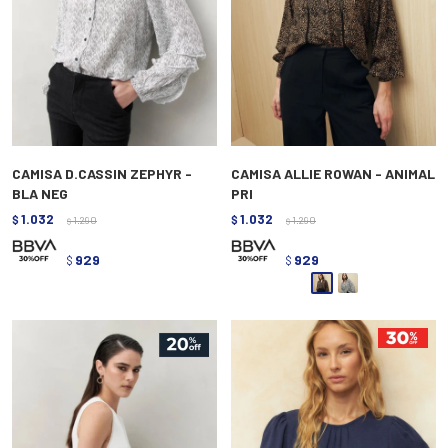
CAMISA D.CASSIN ZEPHYR -
CAMISA ALLIE ROWAN - ANIMAL
BLA NEG
PRI
1.032
1.032
$
1.290
$
1.290
$
$
929
929
$
$