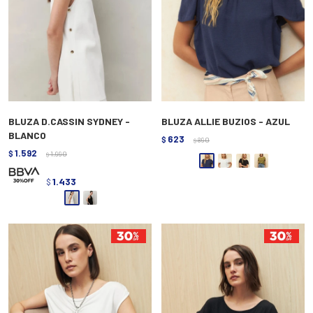
BLUZA D.CASSIN SYDNEY -
BLUZA ALLIE BUZIOS - AZUL
BLANCO
623
$
890
$
1.592
$
1.990
$
1.433
$