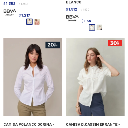
BLANCO
1.352
$
1.690
$
1.512
$
1.890
$
1.217
$
1.361
$
CAMISA POLANCO DORINA -
CAMISA D.CASSIN ERRANTE -