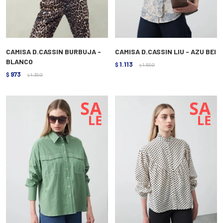
CAMISA D.CASSIN BURBUJA -
CAMISA D.CASSIN LIU - AZU BEI
BLANCO
1.113
$
1.590
$
973
$
1.390
$