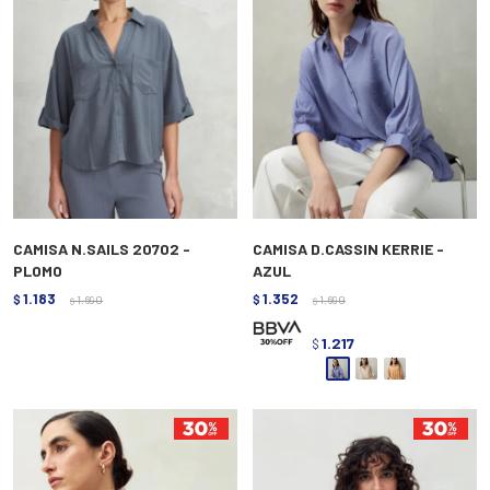
CAMISA N.SAILS 20702 -
CAMISA D.CASSIN KERRIE -
PLOMO
AZUL
1.183
1.352
$
1.690
$
1.690
$
$
1.217
$