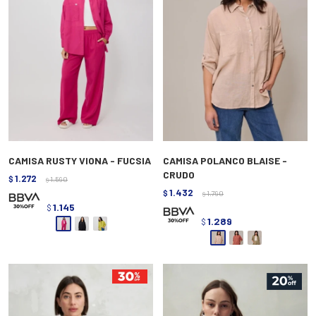
CAMISA RUSTY VIONA - FUCSIA
CAMISA POLANCO BLAISE -
CRUDO
1.272
$
1.590
$
1.432
$
1.790
$
1.145
$
1.289
$