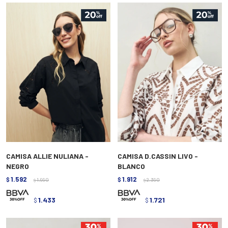
CAMISA ALLIE NULIANA -
CAMISA D.CASSIN LIVO -
NEGRO
BLANCO
1.592
1.912
$
1.990
$
2.390
$
$
1.433
1.721
$
$