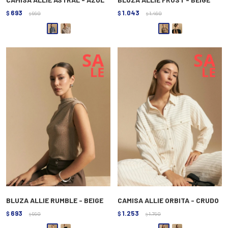
693
1.043
$
990
$
1.490
$
$
BLUZA ALLIE RUMBLE - BEIGE
CAMISA ALLIE ORBITA - CRUDO
693
1.253
$
990
$
1.790
$
$