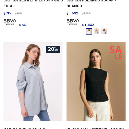
FUCSI
BLANCO
712
1.592
$
890
$
1.990
$
$
641
1.433
$
$
CAMISA RUSTY TUENA -
BLUZA ALLIE ANNECY - NEGRO