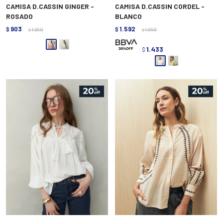
CAMISA D.CASSIN GINGER -
CAMISA D.CASSIN CORDEL -
ROSADO
BLANCO
903
1.592
$
1.290
$
1.990
$
$
1.433
$