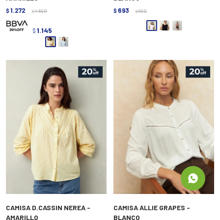
1.272
693
$
1.590
$
990
$
$
1.145
$
CAMISA D.CASSIN NEREA -
CAMISA ALLIE GRAPES -
AMARILLO
BLANCO