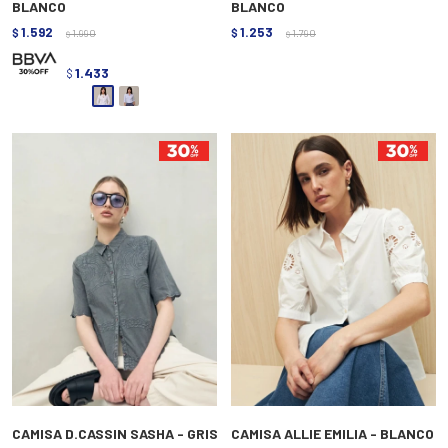
BLANCO
BLANCO
1.592
1.253
$
1.990
$
1.790
$
$
1.433
$
CAMISA D.CASSIN SASHA - GRIS
CAMISA ALLIE EMILIA - BLANCO