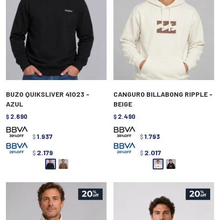
BUZO QUIKSLIVER 41023 -
CANGURO BILLABONG RIPPLE -
AZUL
BEIGE
2.690
2.490
$
$
1.937
1.793
$
$
2.179
2.017
$
$