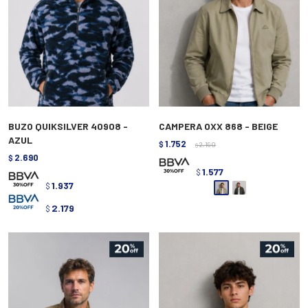
BUZO QUIKSILVER 40908 -
CAMPERA OXX 868 - BEIGE
AZUL
1.752
$
2.190
$
2.690
$
1.577
$
1.937
$
2.179
$