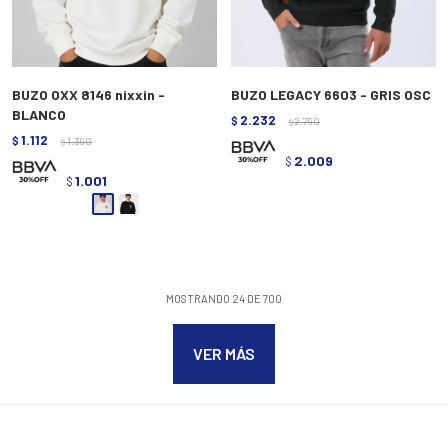
BUZO OXX 8146 nixxin -
BUZO LEGACY 6603 - GRIS OSC
BLANCO
2.232
$
2.790
$
1.112
$
1.390
$
2.009
$
1.001
$
MOSTRANDO
24
DE
700
VER MÁS