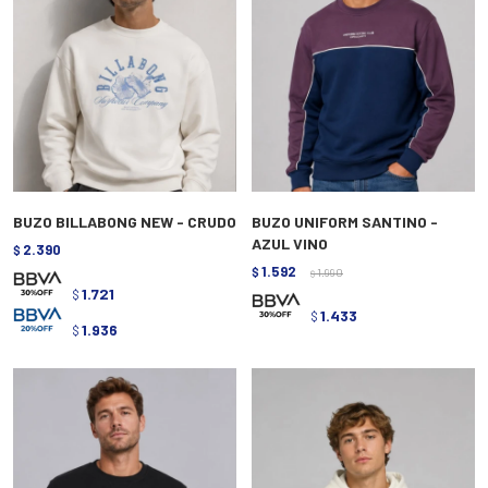
BUZO BILLABONG NEW - CRUDO
BUZO UNIFORM SANTINO -
AZUL VINO
2.390
$
1.592
$
1.990
$
1.721
$
1.433
$
1.936
$