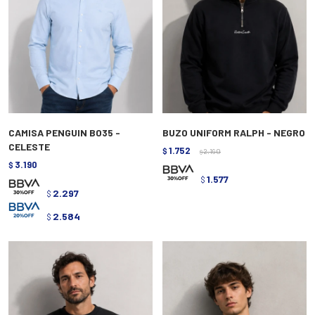
CAMISA PENGUIN B035 -
BUZO UNIFORM RALPH - NEGRO
CELESTE
1.752
$
2.190
$
3.190
$
1.577
$
2.297
$
2.584
$