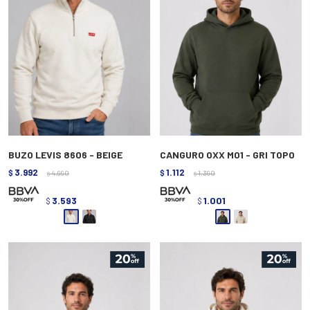
BUZO LEVIS 8606 - BEIGE
CANGURO OXX M01 - GRI TOPO
3.992
1.112
$
4.990
$
1.390
$
$
3.593
1.001
$
$