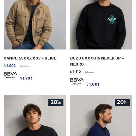
CAMPERA OXX 809 - BEIGE
BUZO OXX 8315 NEVER UP -
NEGRO
1.992
$
2.490
$
1.112
$
1.390
$
1.793
$
1.001
$