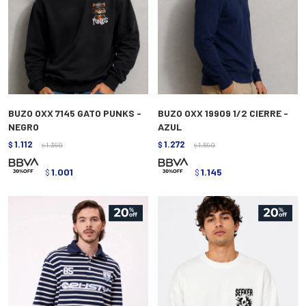
BUZO OXX 7145 GATO PUNKS -
BUZO OXX 19909 1/2 CIERRE -
NEGRO
AZUL
1.112
1.272
$
1.390
$
1.590
$
$
1.001
1.145
$
$