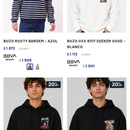
BUZO RUSTY BARDEM - AZUL
BUZO OXX 8317 SEEKER GOOD -
BLANCO
1.672
$
2.090
$
1.112
$
1.390
$
1.505
$
1.001
$