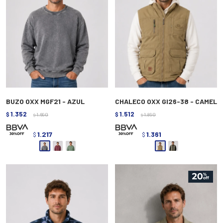
BUZO OXX MGF21 - AZUL
CHALECO OXX GI26-38 - CAMEL
1.352
1.512
$
1.690
$
1.890
$
$
1.217
1.361
$
$