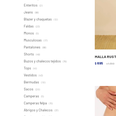
Enteritos
(2)
Jeans
(88)
Blazer y chaquetas
(12)
Faldas
(23)
Monos
(5)
Musculosas
(17)
Pantalones
(88)
Shorts
(49)
MALLA RUST
Buzos y chalecos tejidos
(76)
695
$
1.390
$
Tops
(41)
Vestidos
(43)
Bermudas
(10)
Sacos
(20)
Camperas
(5)
Camperas felpa
(15)
Abrigos y Chalecos
(37)