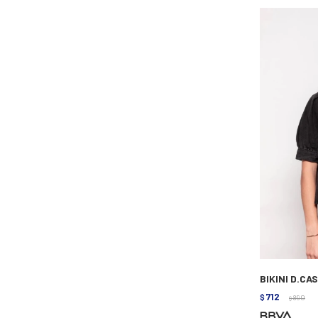
BIKINI D.CA
712
$
890
$