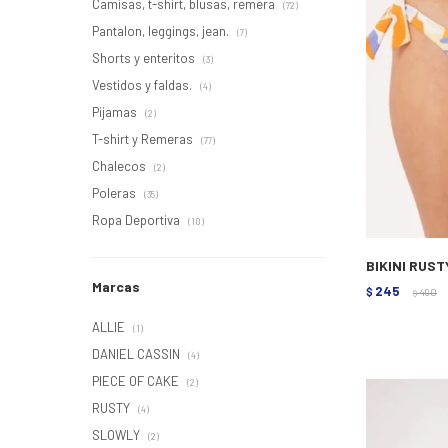
Camisas, t-shirt, blusas, remera
(72)
Pantalon, leggings, jean.
(7)
Shorts y enteritos
(3)
Vestidos y faldas.
(4)
Pijamas
(2)
T-shirt y Remeras
(77)
Chalecos
(2)
Poleras
(35)
Ropa Deportiva
(10)
BIKINI RUST
Marcas
245
$
490
$
ALLIE
(1)
DANIEL CASSIN
(4)
PIECE OF CAKE
(2)
RUSTY
(4)
SLOWLY
(2)