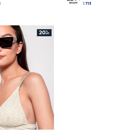
1
713
$