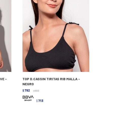
VE -
TOP D.CASSIN TIRITAS RIB MALLA -
NEGRO
792
$
990
$
713
$