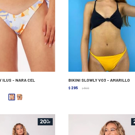
Y ILUS - NARA CEL
BIKINI SLOWLY V03 - AMARILLO
295
$
590
$