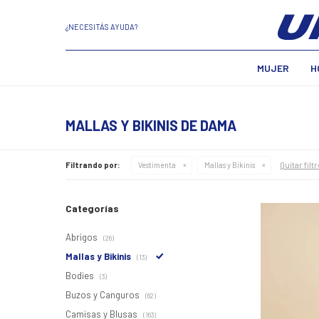
¿NECESITÁS AYUDA?
MUJER
H
MALLAS Y BIKINIS DE DAMA
Quitar filt
Filtrando por:
Vestimenta
Mallas y Bikinis
Categorías
Abrigos
(26)
Mallas y Bikinis
(13)
Bodies
(3)
Buzos y Canguros
(62)
Camisas y Blusas
(163)