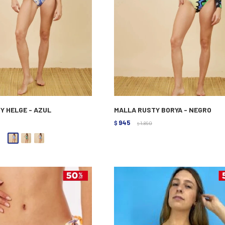
Y HELGE - AZUL
MALLA RUSTY BORYA - NEGRO
945
$
1.890
$