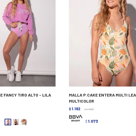
KE FANCY TIRO ALTO - LILA
MALLA P.CAKE ENTERA MULTI LEA
MULTICOLOR
1.192
$
1.490
$
3
1.073
$