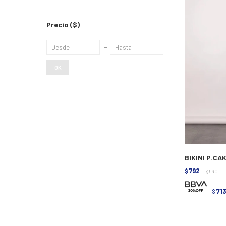
Precio
($)
OK
BIKINI P.CA
792
$
990
$
71
$