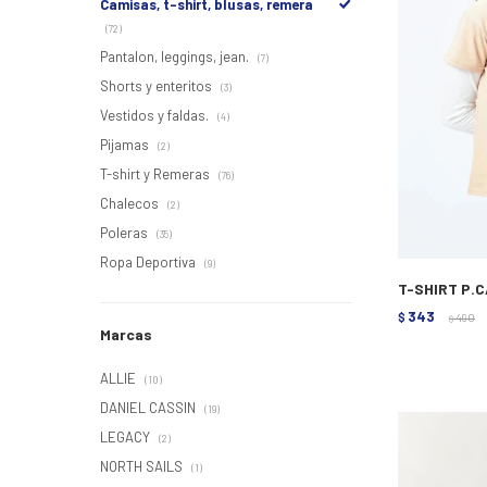
Camisas, t-shirt, blusas, remera
(72)
Pantalon, leggings, jean.
(7)
Shorts y enteritos
(3)
Vestidos y faldas.
(4)
Pijamas
(2)
T-shirt y Remeras
(76)
Chalecos
(2)
Poleras
(35)
Ropa Deportiva
(9)
T-SHIRT P.C
343
$
490
$
Marcas
ALLIE
(10)
DANIEL CASSIN
(19)
LEGACY
(2)
NORTH SAILS
(1)