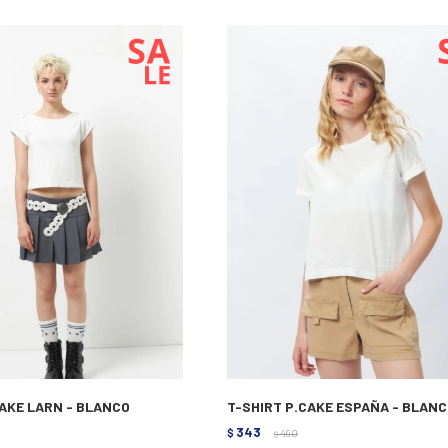
CAKE LARN - BLANCO
T-SHIRT P.CAKE ESPAÑA - BLAN
343
$
490
$