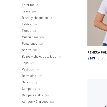
Enteritos
(2)
Jeans
(88)
Blazer y chaquetas
(12)
Faldas
(23)
Monos
(5)
Musculosas
(17)
Pantalones
(88)
Shorts
(49)
REMERA POL
Buzos y chalecos tejidos
(76)
903
$
1.290
$
Tops
(41)
Vestidos
(43)
Bermudas
(10)
Sacos
(20)
Camperas
(6)
Camperas felpa
(15)
Abrigos y Chalecos
(37)