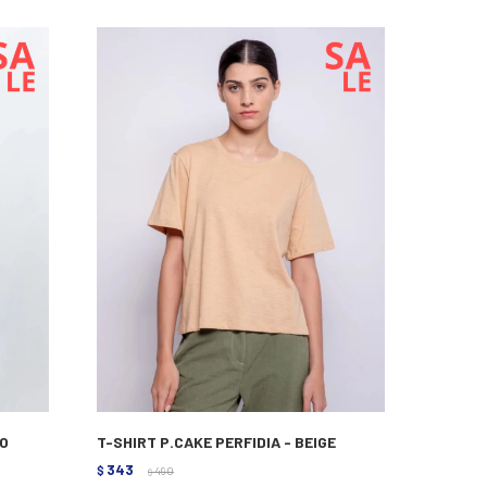
CO
T-SHIRT P.CAKE PERFIDIA - BEIGE
343
$
490
$