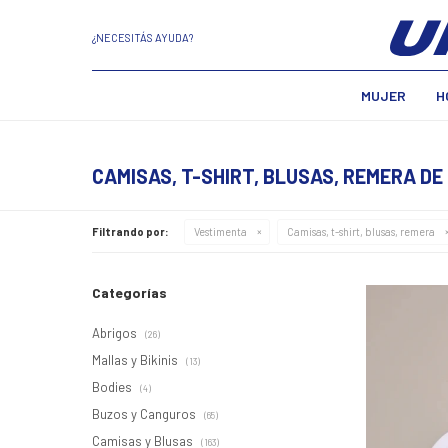
¿NECESITÁS AYUDA?
MUJER
H
CAMISAS, T-SHIRT, BLUSAS, REMERA DE
Filtrando por:
Vestimenta
Camisas, t-shirt, blusas, remera
Categorías
Abrigos
(26)
Mallas y Bikinis
(13)
Bodies
(4)
Buzos y Canguros
(65)
Camisas y Blusas
(163)