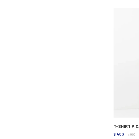
T-SHIRT P.
483
$
690
$