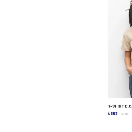
T-SHIRT D.C
553
$
790
$