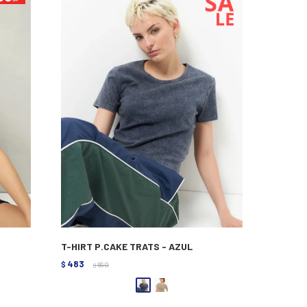
E
T-HIRT P.CAKE TRATS - AZUL
483
$
690
$