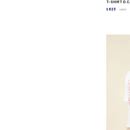
T-SHIRT D.
623
$
890
$