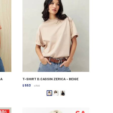
RA
T-SHIRT D.CASSIN ZERICA - BEIGE
553
$
790
$