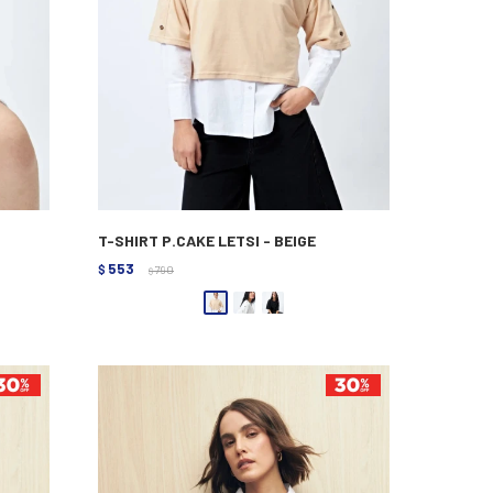
T-SHIRT P.CAKE LETSI - BEIGE
553
$
790
$