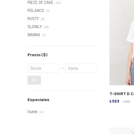
PIECE OF CAKE
(14)
POLANCO
(1)
RUSTY
(5)
SLOWLY
(13)
WANNA
(7)
Precio
($)
OK
T-SHIRT D.C
Especiales
553
$
790
$
Outlet
(4)