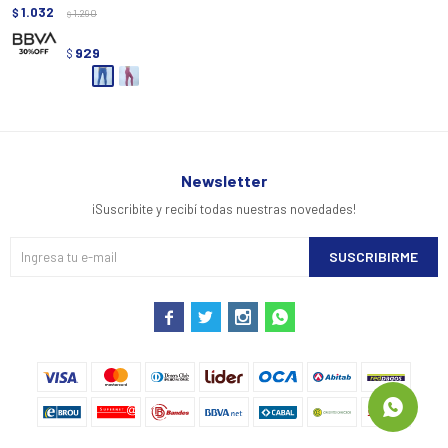
1.032
$
1.290
$
929
$
Newsletter
¡Suscribite y recibí todas nuestras novedades!
SUSCRIBIRME



