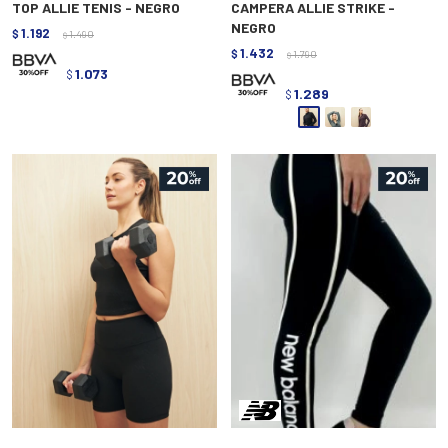
TOP ALLIE TENIS - NEGRO
CAMPERA ALLIE STRIKE -
NEGRO
1.192
$
1.490
$
1.432
$
1.790
$
1.073
$
1.289
$