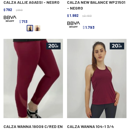
CALZA ALLIE AGASSI - NEGRO
CALZA NEW BALANCE WP21501
- NEGRO
792
$
990
$
1.992
$
2.490
$
713
$
1.793
$
CALZA WANNA 19009 C/RED EN
CALZA WANNA 104-1 3/4