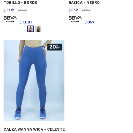
TOBILLO - BORDO
BASICA - NEGRO
1.112
952
$
1.390
$
1.190
$
$
1.001
857
$
$
CALZA WANNA W104 - CELESTE