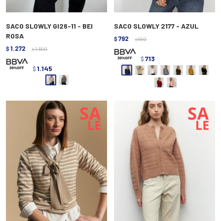
SACO SLOWLY GI26-11 - BEI
SACO SLOWLY 2177 - AZUL
ROSA
792
$
990
$
1.272
$
1.590
$
713
$
1.145
$