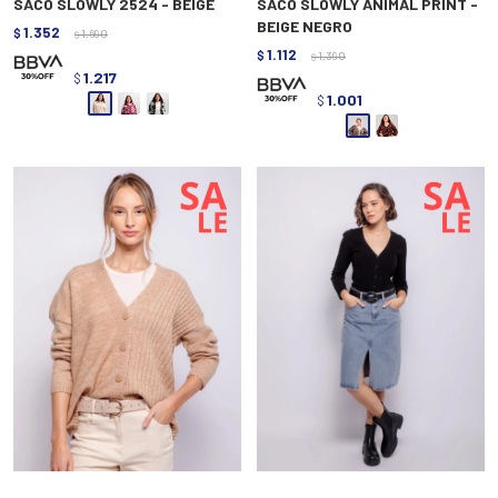
SACO SLOWLY 2524 - BEIGE
SACO SLOWLY ANIMAL PRINT -
BEIGE NEGRO
1.352
$
1.690
$
1.112
$
1.390
$
1.217
$
1.001
$