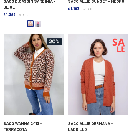
SACO D.CASSIN SARDINIA -
SACO ALLIE SUNSET - NEGRO
BEIGE
1.183
$
1.690
$
1.393
$
1.990
$
SACO WANNA 2413 -
SACO ALLIE GERMANA -
TERRACOTA
LADRILLO