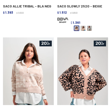
SACO ALLIE TRIBAL - BLA NEG
SACO SLOWLY 2520 - BEIGE
1.393
1.512
$
1.990
$
1.890
$
$
1.361
$