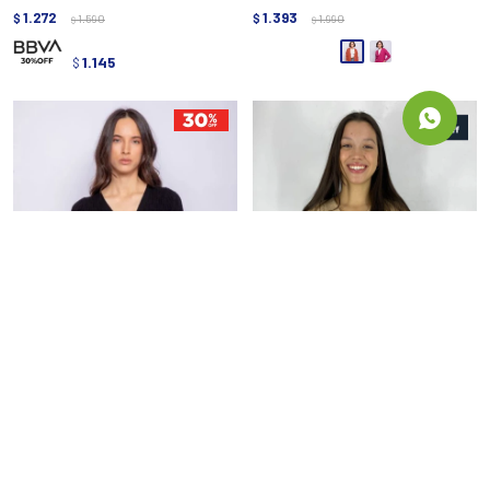
1.272
1.393
$
1.590
$
1.990
$
$
1.145
$
SACO ALLIE FIGARI - NEGRO
SACO SLOWLY 2323 - BEIGE
1.113
1.272
$
1.590
$
1.590
$
$