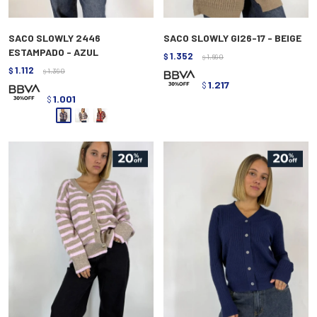
SACO SLOWLY 2446
SACO SLOWLY GI26-17 - BEIGE
ESTAMPADO - AZUL
1.352
$
1.690
$
1.112
$
1.390
$
1.217
$
1.001
$