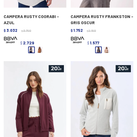
CAMPERA RUSTY COORABI -
CAMPERA RUSTY FRANKSTON -
AZUL
GRIS OSCUR
3.032
1.752
$
3.790
$
2.190
$
$
2.729
1.577
$
$