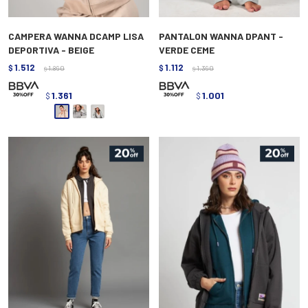
CAMPERA WANNA DCAMP LISA
PANTALON WANNA DPANT -
DEPORTIVA - BEIGE
VERDE CEME
1.512
1.112
$
1.890
$
1.390
$
$
1.361
1.001
$
$