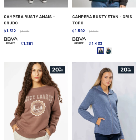
CAMPERA RUSTY ANAIS -
CAMPERA RUSTY ETAN - GRIS
CRUDO
TOPO
1.512
1.592
$
1.890
$
1.990
$
$
1.361
1.433
$
$