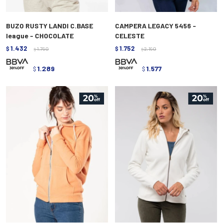
BUZO RUSTY LANDI C.BASE
CAMPERA LEGACY 5456 -
league - CHOCOLATE
CELESTE
1.432
1.752
$
1.790
$
2.190
$
$
1.289
1.577
$
$