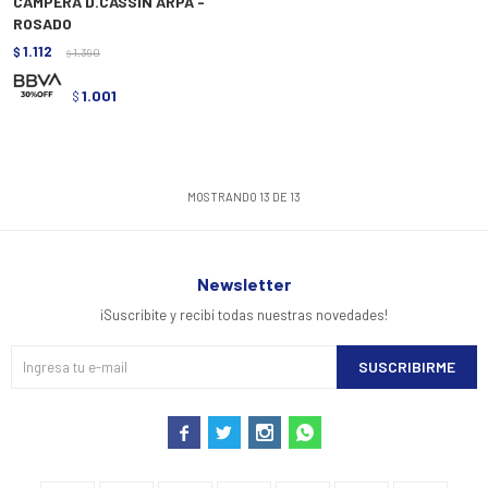
CAMPERA D.CASSIN ARPA -
ROSADO
1.112
$
1.390
$
1.001
$
MOSTRANDO
13
DE
13
Newsletter
¡Suscribite y recibí todas nuestras novedades!
SUSCRIBIRME



