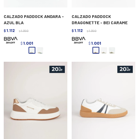
CALZADO PADDOCK ANDARA -
CALZADO PADDOCK
AZUL BLA
DRAGONETTE - BEI CARAME
1.112
1.112
$
1.390
$
1.390
$
$
1.001
1.001
$
$