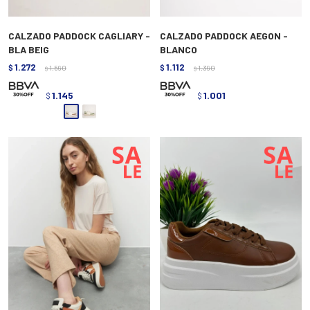
CALZADO PADDOCK CAGLIARY -
CALZADO PADDOCK AEGON -
BLA BEIG
BLANCO
1.272
1.112
$
1.590
$
1.390
$
$
1.145
1.001
$
$