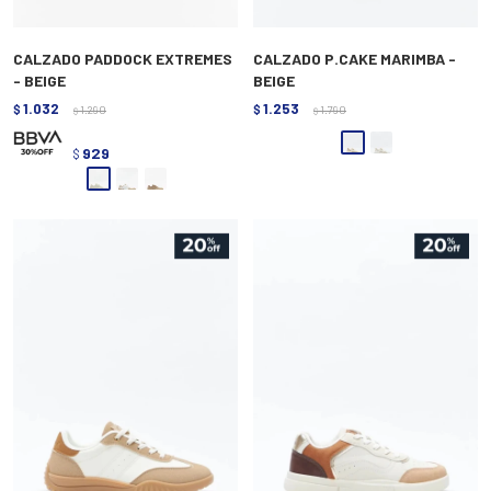
CALZADO PADDOCK EXTREMES
CALZADO P.CAKE MARIMBA -
- BEIGE
BEIGE
1.032
1.253
$
1.290
$
1.790
$
$
929
$