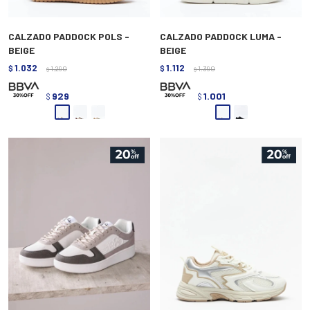
CALZADO PADDOCK POLS -
CALZADO PADDOCK LUMA -
BEIGE
BEIGE
1.032
1.112
$
1.290
$
1.390
$
$
929
1.001
$
$