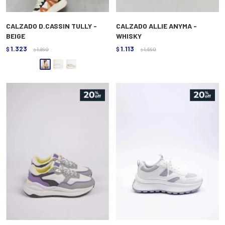
CALZADO D.CASSIN TULLY -
CALZADO ALLIE ANYMA -
BEIGE
WHISKY
1.323
1.113
$
1.890
$
1.590
$
$