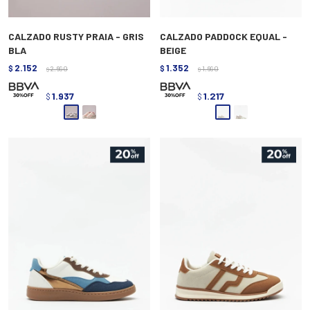
CALZADO RUSTY PRAIA - GRIS
CALZADO PADDOCK EQUAL -
BLA
BEIGE
2.152
1.352
$
2.690
$
1.690
$
$
1.937
1.217
$
$