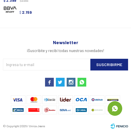
2.399
$
2.999
$
2.159
$
Newsletter
¡Suscribite y recibí todas nuestras novedades!
SUSCRIBIRME




© Copyright 2026 / Unica Jeans