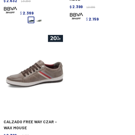
2.632
$
3.290
$
2.399
$
2.999
$
2.369
$
2.159
$
CALZADO FREE WAY CZAR -
WAX MOUSE