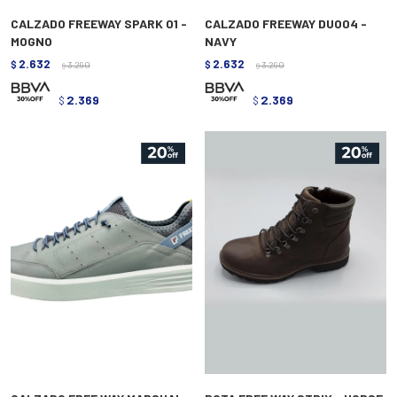
CALZADO FREEWAY SPARK 01 -
CALZADO FREEWAY DUO04 -
MOGNO
NAVY
2.632
2.632
$
3.290
$
3.290
$
$
2.369
2.369
$
$