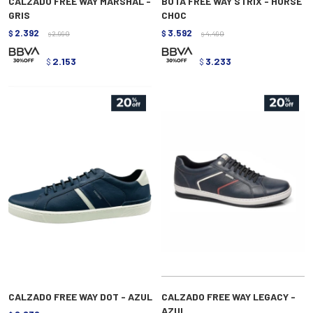
CALZADO FREE WAY MARSHAL -
BOTA FREE WAY STRIX - HORSE
GRIS
CHOC
2.392
3.592
$
2.990
$
4.490
$
$
2.153
3.233
$
$
CALZADO FREE WAY DOT - AZUL
CALZADO FREE WAY LEGACY -
AZUL