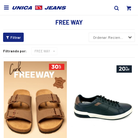

FREE WAY
Recientes
Filtrando por:
FREE WAY