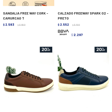
SANDALIA FREE WAY CORK -
CALZADO FREEWAY SPARK 02 -
CAMURCAO T
PRETO
2.583
2.552
$
3.690
$
3.190
$
$
2.297
$