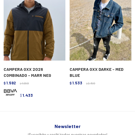
CAMPERA OXX 2026
CAMPERA OXX DARKE - MED
COMBINADO - MARR NEG
BLUE
1.592
1.533
$
1.990
$
2.190
$
$
1.433
$
Newsletter
¡Suscribite y recibí todas nuestras novedades!