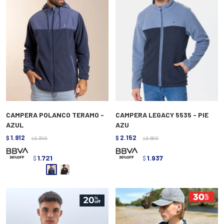
CAMPERA POLANCO TERAMO -
CAMPERA LEGACY 5535 - PIE
AZUL
AZU
1.912
2.152
$
2.390
$
2.690
$
$
1.721
1.937
$
$