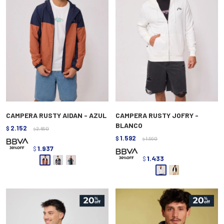
CAMPERA RUSTY AIDAN - AZUL
CAMPERA RUSTY JOFRY -
BLANCO
2.152
$
2.690
$
1.592
$
1.990
$
1.937
$
1.433
$