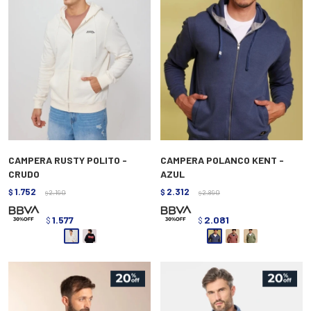
CAMPERA RUSTY POLITO -
CAMPERA POLANCO KENT -
CRUDO
AZUL
1.752
2.312
$
2.190
$
2.890
$
$
1.577
2.081
$
$