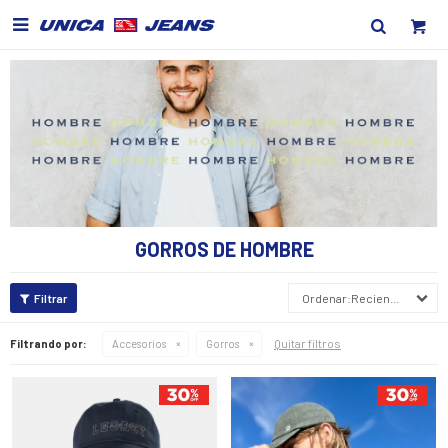

GORROS DE HOMBRE
Recientes
Quitar filtros
Filtrando por:
Accesorios
Gorros