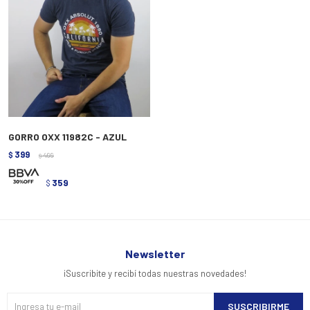
GORRO OXX 11982C - AZUL
399
$
499
$
359
$
Newsletter
¡Suscribite y recibí todas nuestras novedades!
SUSCRIBIRME