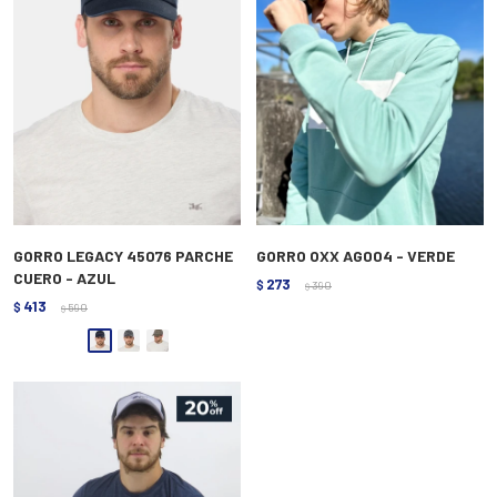
GORRO LEGACY 45076 PARCHE
GORRO OXX AG004 - VERDE
CUERO - AZUL
273
$
390
$
413
$
590
$