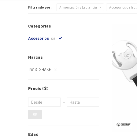
Filtrando por:
Alimentación y Lactancia
Accesorios de lac
Categorías
Accesorios
(2)
Marcas
TWISTSHAKE
(2)
Precio
($)
OK
Edad