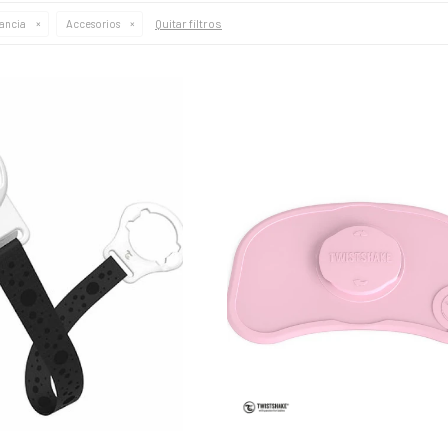
Quitar filtros
tancia
Accesorios