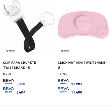
CLIP PARA CHUPETE
CLICK MAT MINI TWISTSHAKE -
TWISTSHAKE - U
U
499
1.790
$
$
359
1.289
$
$
404
1.450
$
$