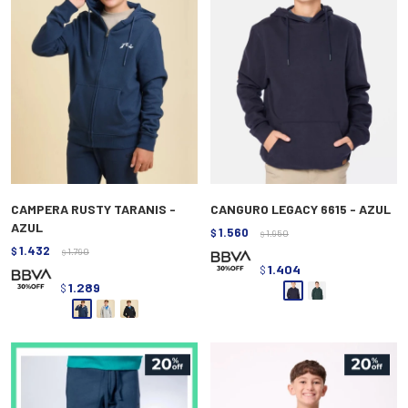
CAMPERA RUSTY TARANIS -
CANGURO LEGACY 6615 - AZUL
AZUL
1.560
$
1.950
$
1.432
$
1.790
$
1.404
$
1.289
$