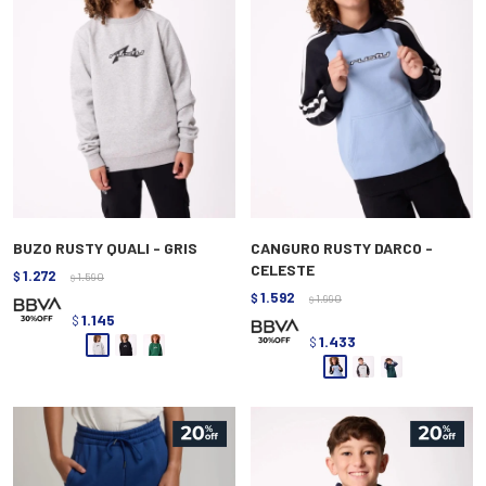
BUZO RUSTY QUALI - GRIS
CANGURO RUSTY DARCO -
CELESTE
1.272
$
1.590
$
1.592
$
1.990
$
1.145
$
1.433
$