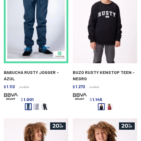
BABUCHA RUSTY JOGGER -
BUZO RUSTY KENSTOP TEEN -
AZUL
NEGRO
1.112
1.272
$
1.390
$
1.590
$
$
1.001
1.145
$
$