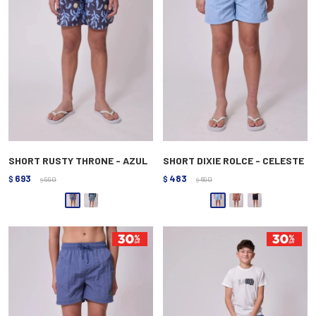
SHORT RUSTY THRONE - AZUL
SHORT DIXIE ROLCE - CELESTE
693
483
$
990
$
690
$
$