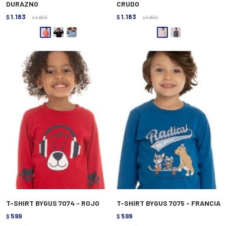
DURAZNO
CRUDO
1.183
1.183
$
1.690
$
1.690
$
$
T-SHIRT BYGUS 7074 - ROJO
T-SHIRT BYGUS 7075 - FRANCIA
599
599
$
$