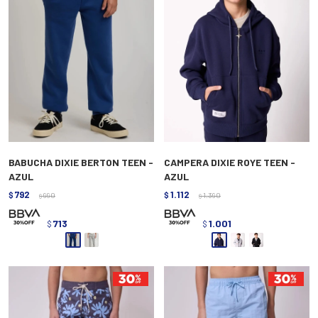
BABUCHA DIXIE BERTON TEEN -
CAMPERA DIXIE ROYE TEEN -
AZUL
AZUL
792
1.112
$
990
$
1.390
$
$
713
1.001
$
$