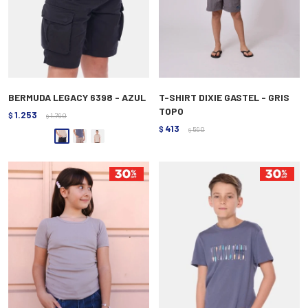
BERMUDA LEGACY 6398 - AZUL
T-SHIRT DIXIE GASTEL - GRIS
TOPO
1.253
$
1.790
$
413
$
590
$