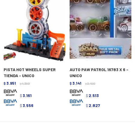
PISTA HOT WHEELS SUPER
AUTO PAW PATROL 16783 X 6 -
TIENDA - UNICO
UNICO
3.951
3.141
$
4.390
$
3.490
$
$
3.161
2.513
$
$
3.556
2.827
$
$