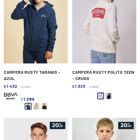
CAMPERA RUSTY TARANIS -
CAMPERA RUSTY POLITO TEEN
AZUL
- CRUDO
1.432
1.323
$
1.790
$
1.890
$
$
1.289
$