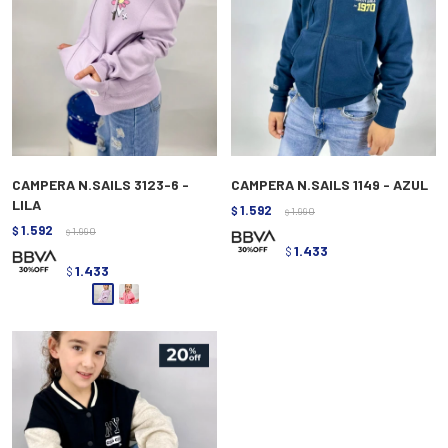
CAMPERA N.SAILS 3123-6 -
CAMPERA N.SAILS 1149 - AZUL
LILA
1.592
$
1.990
$
1.592
$
1.990
$
1.433
$
1.433
$