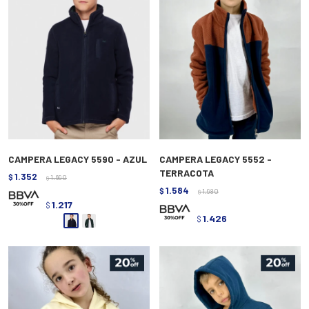
CAMPERA LEGACY 5590 - AZUL
CAMPERA LEGACY 5552 -
TERRACOTA
1.352
$
1.690
$
1.584
$
1.980
$
1.217
$
1.426
$