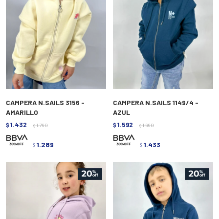
CAMPERA N.SAILS 3156 -
CAMPERA N.SAILS 1149/4 -
AMARILLO
AZUL
1.432
1.592
$
1.790
$
1.990
$
$
1.289
1.433
$
$