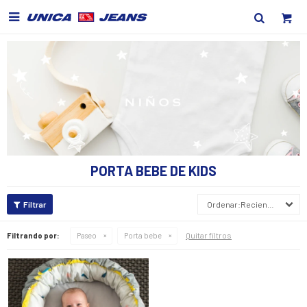

PORTA BEBE DE KIDS
Recientes
Quitar filtros
Filtrando por:
Paseo
Porta bebe