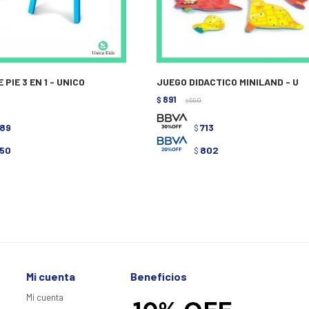
PIE 3 EN 1 - UNICO
JUEGO DIDACTICO MINILAND - U
891
$
990
$
289
713
$
450
802
$
Mi cuenta
Beneficios
Mi cuenta