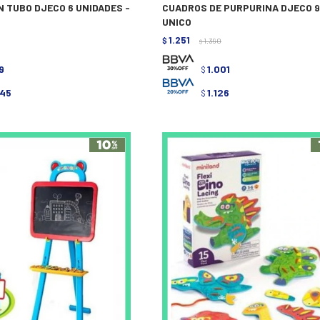
N TUBO DJECO 6 UNIDADES -
CUADROS DE PURPURINA DJECO 9
UNICO
1.251
$
1.390
$
9
1.001
$
045
1.126
$