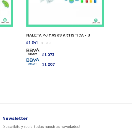
MALETA PJ MASKS ARTISTICA - U
1.341
$
1.490
$
1.073
$
1.207
$
Newsletter
¡Suscribite y recibí todas nuestras novedades!