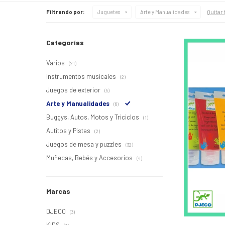
Quitar 
Filtrando por:
Juguetes
Arte y Manualidades
Categorías
Varios
(21)
Instrumentos musicales
(2)
Juegos de exterior
(5)
Arte y Manualidades
(6)
Buggys, Autos, Motos y Triciclos
(1)
Autitos y Pistas
(2)
Juegos de mesa y puzzles
(32)
Muñecas, Bebés y Accesorios
(4)
Marcas
DJECO
(3)