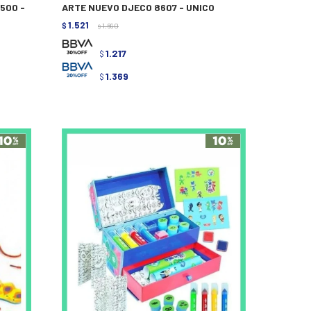
500 -
ARTE NUEVO DJECO 8607 - UNICO
1.521
$
1.690
$
1.217
$
1.369
$