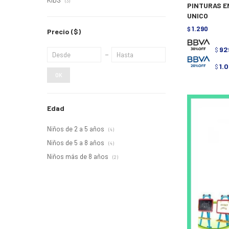
KIDS
(3)
PINTURAS E
UNICO
1.290
$
Precio
($)
92
$
1.
$
OK
Edad
Niños de 2 a 5 años
(4)
Niños de 5 a 8 años
(4)
Niños más de 8 años
(2)