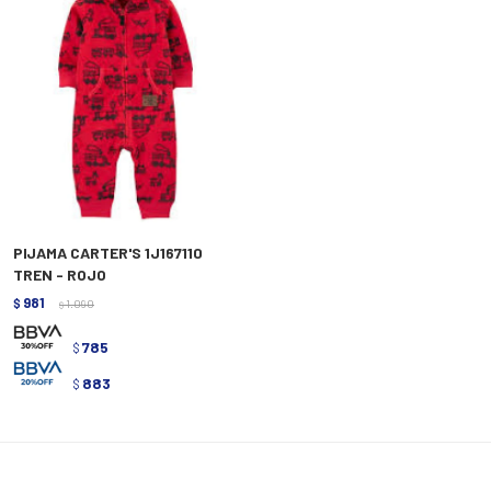
PIJAMA CARTER'S 1J167110
TREN - ROJO
981
$
1.090
$
785
$
883
$