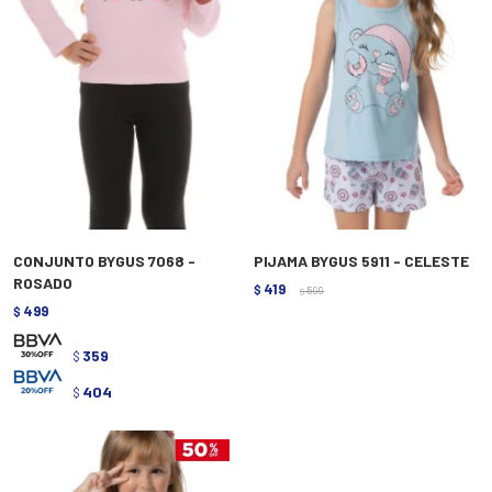
CONJUNTO BYGUS 7068 -
PIJAMA BYGUS 5911 - CELESTE
ROSADO
419
$
599
$
499
$
359
$
404
$