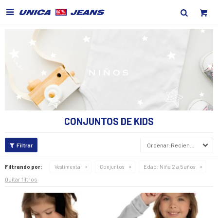

CONJUNTOS DE KIDS
Recientes
Filtrando por:
Vestimenta
Conjuntos
Edad:
Niña 2 a 5 años
Quitar filtros