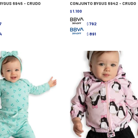
YGUS 6945 - CRUDO
CONJUNTO BYGUS 6942 - CRUDO
1.100
$
7
792
$
4
891
$