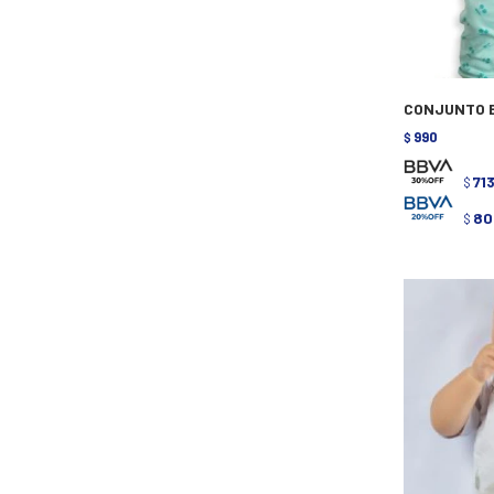
CONJUNTO B
990
$
71
$
80
$