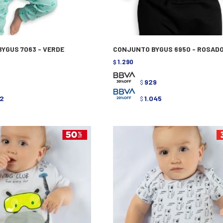
YGUS 7063 - VERDE
CONJUNTO BYGUS 6950 - ROSAD
1.290
$
3
929
$
2
1.045
$