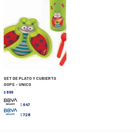
SET DE PLATO Y CUBIERTO
OOPS - UNICO
899
$
647
$
728
$