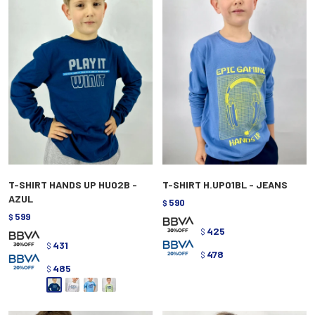
T-SHIRT HANDS UP HU02B -
T-SHIRT H.UP01BL - JEANS
AZUL
590
$
599
$
425
$
431
$
478
$
485
$