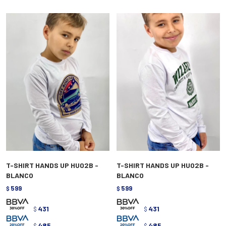
T-SHIRT HANDS UP HU02B -
T-SHIRT HANDS UP HU02B -
BLANCO
BLANCO
599
599
$
$
431
431
$
$
485
485
$
$