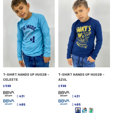
T-SHIRT HANDS UP HU02B -
T-SHIRT HANDS UP HU02B -
CELESTE
AZUL
599
599
$
$
431
431
$
$
485
485
$
$