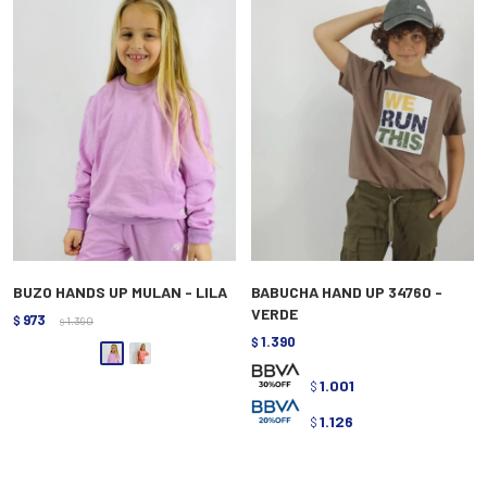
BUZO HANDS UP MULAN - LILA
BABUCHA HAND UP 34760 -
VERDE
973
$
1.390
$
1.390
$
1.001
$
1.126
$