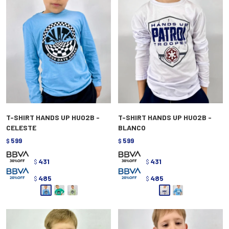
T-SHIRT HANDS UP HU02B -
T-SHIRT HANDS UP HU02B -
CELESTE
BLANCO
599
599
$
$
431
431
$
$
485
485
$
$