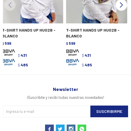
T-SHIRT HANDS UP HU02B -
T-SHIRT HANDS UP HU02B -
BLANCO
BLANCO
599
599
$
$
431
431
$
$
485
485
$
$
Newsletter
¡Suscribite y recibí todas nuestras novedades!
SUSCRIBIRME



