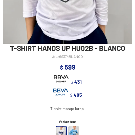
T-SHIRT HANDS UP HU02B - BLANCO
69374BLANCO
599
$
431
$
485
$
T-shirt manga larga.
Variantes: