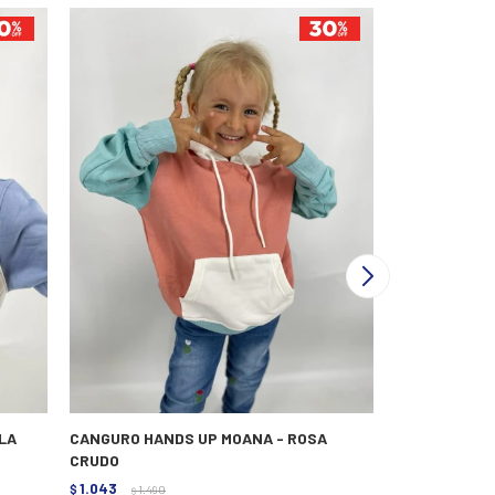
LA
CANGURO HANDS UP MOANA - ROSA
BUZO N.SAILS
CRUDO
1.032
$
1.290
$
1.043
$
1.490
$