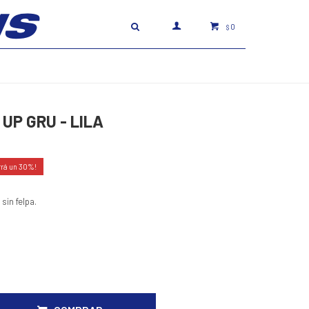
0
$
UP GRU - LILA
30
in felpa.