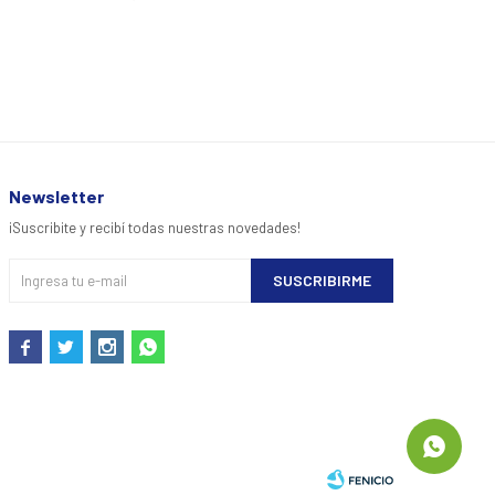
929
$
Newsletter
¡Suscribite y recibí todas nuestras novedades!
SUSCRIBIRME



