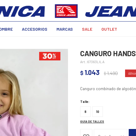
OMBRE
ACCESORIOS
MARCAS
SALE
OUTLET
CANGURO HANDS 
67363LILA
1.043
$
1.490
$
Canguro combinado de algodón s
Talle:
8
10
GUÍA DE TALLES