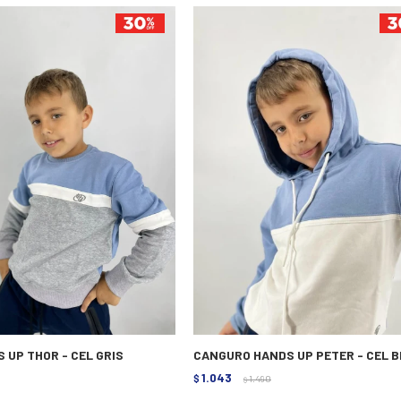
 UP THOR - CEL GRIS
CANGURO HANDS UP PETER - CEL B
1.043
$
1.490
$