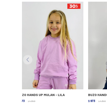
BUZO HANDS UP MULAN - LILA
BUZO HANDS
973
973
$
1.390
$
1.390
$
$