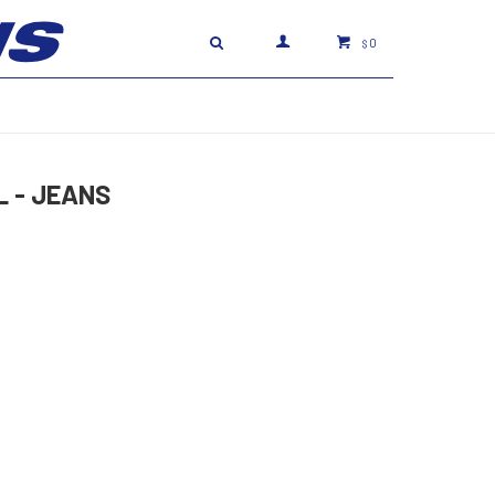
0
$
L - JEANS