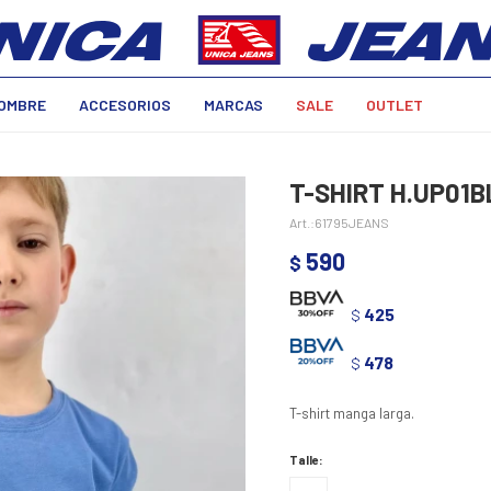
OMBRE
ACCESORIOS
MARCAS
SALE
OUTLET
T-SHIRT H.UP01B
61795JEANS
590
$
425
$
478
$
T-shirt manga larga.
Talle: