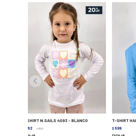
T-SHIRT N.SAILS 4093 - BLANCO
T-SHIRT HA
552
599
$
690
$
$