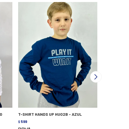
CO
T-SHIRT HANDS UP HU02B - AZUL
T-SHIRT HAN
599
599
$
$