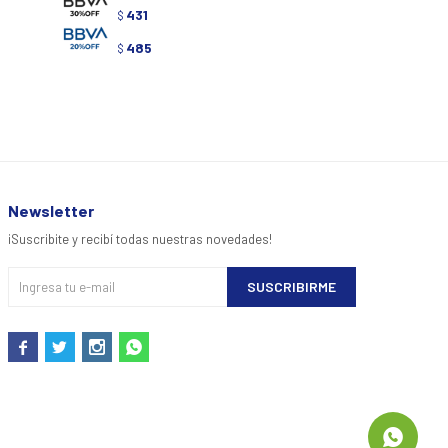
431
431
$
$
485
485
$
$
Newsletter
¡Suscribite y recibí todas nuestras novedades!
SUSCRIBIRME



