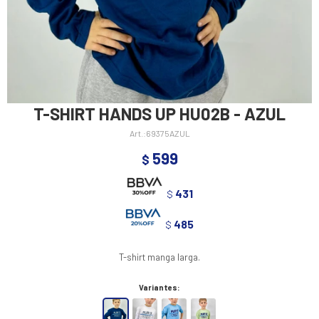
T-SHIRT HANDS UP HU02B - AZUL
69375AZUL
599
$
431
$
485
$
T-shirt manga larga.
Variantes: