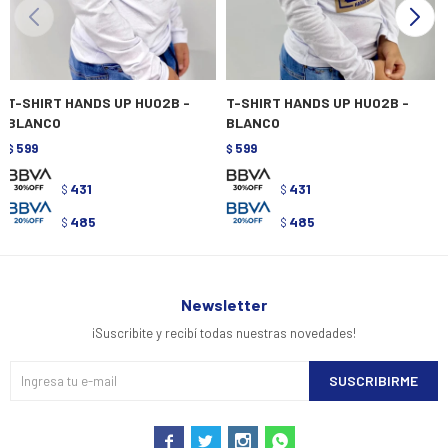
T-SHIRT HANDS UP HU02B -
T-SHIRT HANDS UP HU02B -
BLANCO
BLANCO
599
599
$
$
431
431
$
$
485
485
$
$
Newsletter
¡Suscribite y recibí todas nuestras novedades!
SUSCRIBIRME



