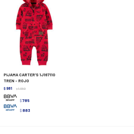
PIJAMA CARTER'S 1J167110
TREN - ROJO
981
$
1.090
$
785
$
883
$