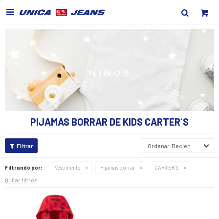

PIJAMAS BORRAR DE KIDS CARTER´S
Recientes
Filtrando por:
Vestimenta
Pijamas borrar
CARTER´S
Quitar filtros