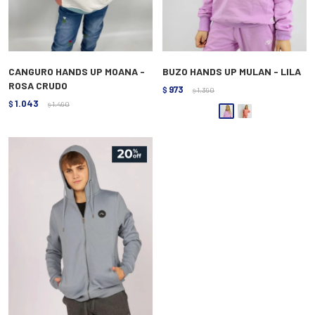
CANGURO HANDS UP MOANA -
BUZO HANDS UP MULAN - LILA
ROSA CRUDO
973
$
1.390
$
1.043
$
1.490
$