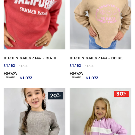
BUZO N.SAILS 3144 - ROJO
BUZO N.SAILS 3143 - BEIGE
1.192
1.192
$
1.490
$
1.490
$
$
1.073
1.073
$
$