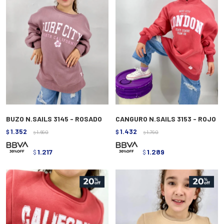
BUZO N.SAILS 3145 - ROSADO
CANGURO N.SAILS 3153 - ROJO
1.352
1.432
$
1.690
$
1.790
$
$
1.217
1.289
$
$