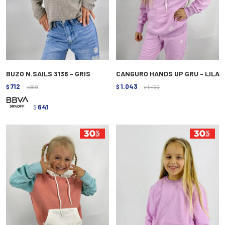
BUZO N.SAILS 3136 - GRIS
CANGURO HANDS UP GRU - LILA
712
1.043
$
890
$
1.490
$
$
641
$