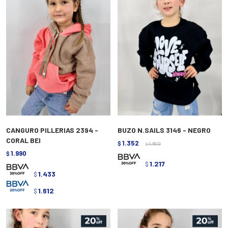
CANGURO PILLERIAS 2394 -
BUZO N.SAILS 3146 - NEGRO
CORAL BEI
1.352
$
1.690
$
1.990
$
1.217
$
1.433
$
1.612
$