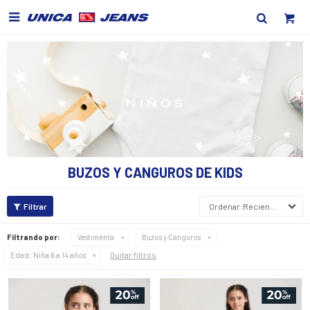

BUZOS Y CANGUROS DE KIDS
Recientes
Filtrando por:
Vestimenta
Buzos y Canguros
Quitar filtros
Edad:
Niña 6 a 14 años