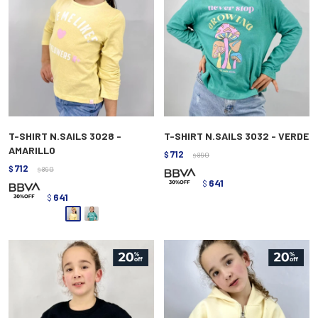
T-SHIRT N.SAILS 3028 -
T-SHIRT N.SAILS 3032 - VERDE
AMARILLO
712
$
890
$
712
$
890
$
641
$
641
$