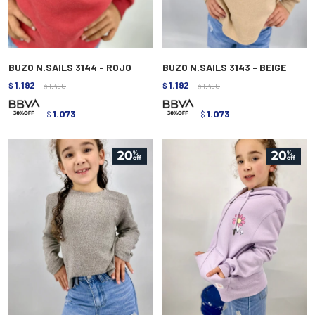
BUZO N.SAILS 3144 - ROJO
BUZO N.SAILS 3143 - BEIGE
1.192
1.192
$
1.490
$
1.490
$
$
1.073
1.073
$
$