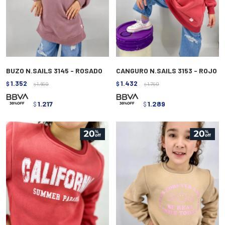
BUZO N.SAILS 3145 - ROSADO
CANGURO N.SAILS 3153 - ROJO
1.352
1.432
$
1.690
$
1.790
$
$
1.217
1.289
$
$