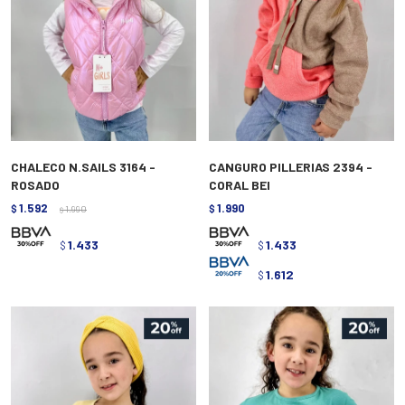
CHALECO N.SAILS 3164 -
CANGURO PILLERIAS 2394 -
ROSADO
CORAL BEI
1.592
1.990
$
1.990
$
$
1.433
1.433
$
$
1.612
$