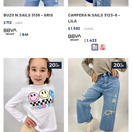
BUZO N.SAILS 3136 - GRIS
CAMPERA N.SAILS 3123-6 -
LILA
712
$
890
$
1.592
$
1.990
$
641
$
1.433
$