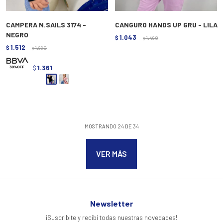
CAMPERA N.SAILS 3174 -
CANGURO HANDS UP GRU - LILA
NEGRO
1.043
$
1.490
$
1.512
$
1.890
$
1.361
$
MOSTRANDO
24
DE
34
VER MÁS
Newsletter
¡Suscribite y recibí todas nuestras novedades!