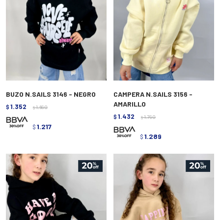
BUZO N.SAILS 3146 - NEGRO
CAMPERA N.SAILS 3156 -
AMARILLO
1.352
$
1.690
$
1.432
$
1.790
$
1.217
$
1.289
$