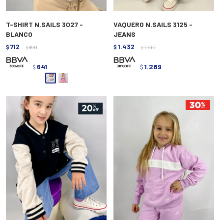
T-SHIRT N.SAILS 3027 -
VAQUERO N.SAILS 3125 -
BLANCO
JEANS
712
1.432
$
890
$
1.790
$
$
641
1.289
$
$