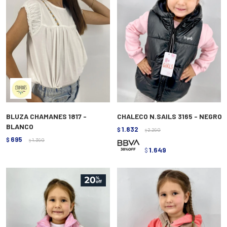
BLUZA CHAMANES 1817 -
CHALECO N.SAILS 3165 - NEGRO
BLANCO
1.832
$
2.290
$
695
$
1.390
$
1.649
$