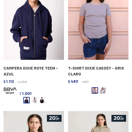
CAMPERA DIXIE ROYE TEEN -
T-SHIRT DIXIE CASSEY - GRIS
AZUL
CLARO
1.112
483
$
1.390
$
690
$
$
1.001
$