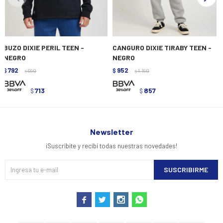
BUZO DIXIE PERIL TEEN -
CANGURO DIXIE TIRABY TEEN -
NEGRO
NEGRO
792
952
$
990
$
1.190
$
$
713
857
$
$
Newsletter
¡Suscribite y recibí todas nuestras novedades!
SUSCRIBIRME



