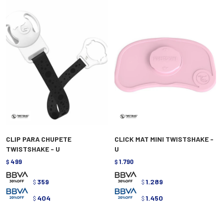
CLIP PARA CHUPETE
CLICK MAT MINI TWISTSHAKE -
TWISTSHAKE - U
U
499
1.790
$
$
359
1.289
$
$
404
1.450
$
$