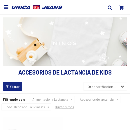

ACCESORIOS DE LACTANCIA DE KIDS
Recientes
Filtrando por:
Alimentación y Lactancia
Accesorios de lactancia
Quitar filtros
Edad:
Bebés de 0 a 12 meses