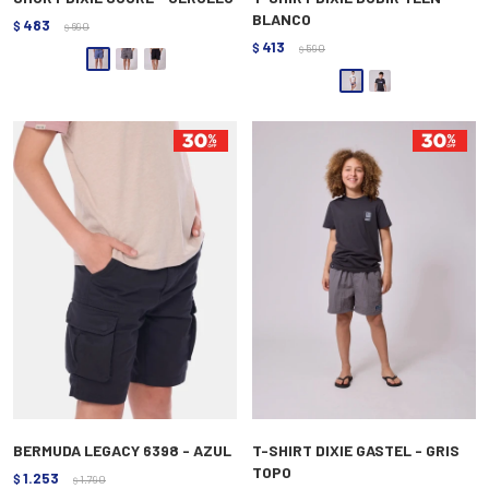
BLANCO
483
$
690
$
413
$
590
$
BERMUDA LEGACY 6398 - AZUL
T-SHIRT DIXIE GASTEL - GRIS
TOPO
1.253
$
1.790
$