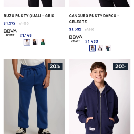
BUZO RUSTY QUALI - GRIS
CANGURO RUSTY DARCO -
CELESTE
1.272
$
1.590
$
1.592
$
1.990
$
1.145
$
1.433
$