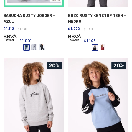
BABUCHA RUSTY JOGGER -
BUZO RUSTY KENSTOP TEEN -
AZUL
NEGRO
1.112
1.272
$
1.390
$
1.590
$
$
1.001
1.145
$
$