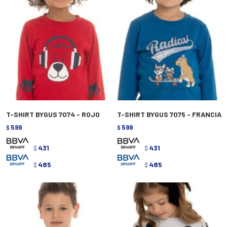
T-SHIRT BYGUS 7074 - ROJO
T-SHIRT BYGUS 7075 - FRANCIA
599
599
$
$
431
431
$
$
485
485
$
$