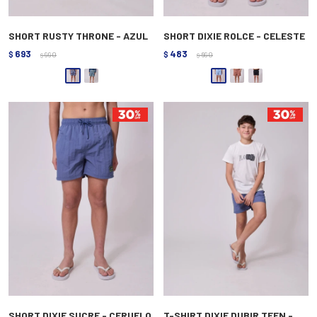
SHORT RUSTY THRONE - AZUL
SHORT DIXIE ROLCE - CELESTE
693
483
$
990
$
690
$
$
SHORT DIXIE SUCRE - CERUELO
T-SHIRT DIXIE DUBIR TEEN -