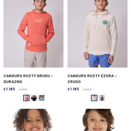
CANGURO RUSTY DRUDU -
CANGURO RUSTY EZORA -
DURAZNO
CRUDO
1.183
1.183
$
1.690
$
1.690
$
$