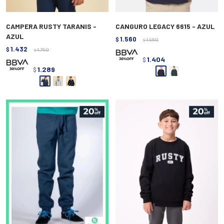
CAMPERA RUSTY TARANIS -
CANGURO LEGACY 6615 - AZUL
AZUL
1.560
$
1.950
$
1.432
$
1.790
$
1.404
$
1.289
$