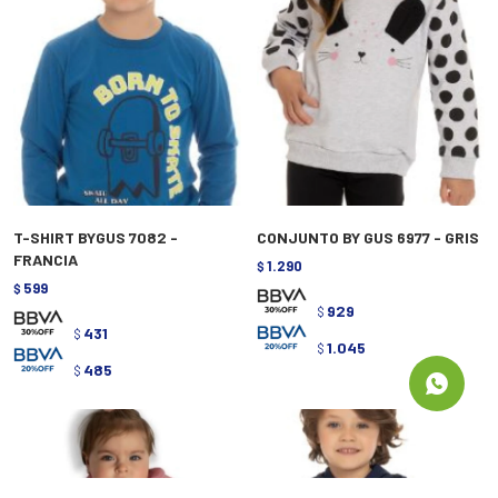
T-SHIRT BYGUS 7082 -
CONJUNTO BY GUS 6977 - GRIS
FRANCIA
1.290
$
599
$
929
$
431
$
1.045
$
485
$