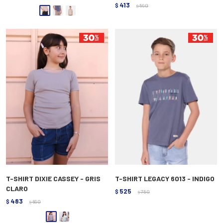
413
$
590
$
T-SHIRT DIXIE CASSEY - GRIS
T-SHIRT LEGACY 6013 - INDIGO
CLARO
525
$
750
$
483
$
690
$