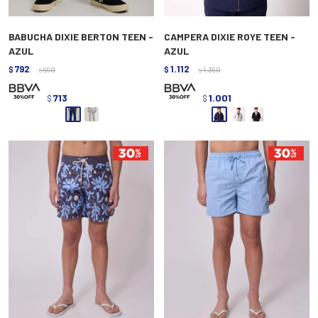
BABUCHA DIXIE BERTON TEEN -
CAMPERA DIXIE ROYE TEEN -
AZUL
AZUL
792
1.112
$
990
$
1.390
$
$
713
1.001
$
$