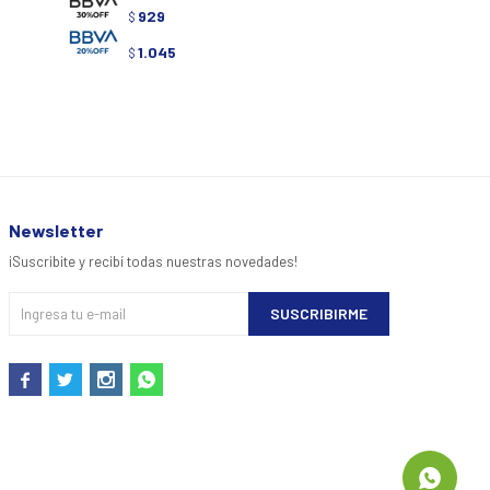
929
929
$
$
1.045
1.0
$
$
Newsletter
¡Suscribite y recibí todas nuestras novedades!
SUSCRIBIRME



