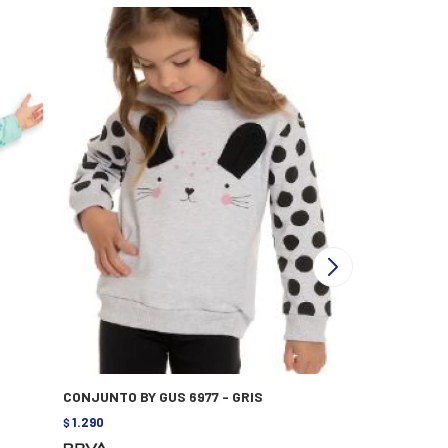
CONJUNTO BY GUS 6977 - GRIS
CONJUNTO BY
1.290
1.290
$
$