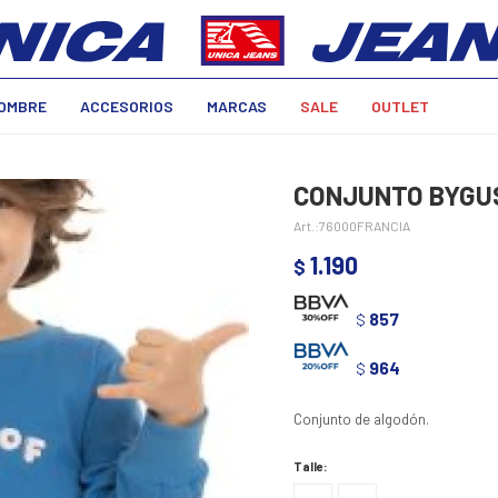
OMBRE
ACCESORIOS
MARCAS
SALE
OUTLET
CONJUNTO BYGUS
76000FRANCIA
1.190
$
857
$
964
$
Conjunto de algodón.
Talle: