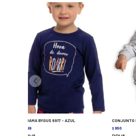
PIJAMA BYGUS 6917 - AZUL
CONJUNTO B
799
950
$
$