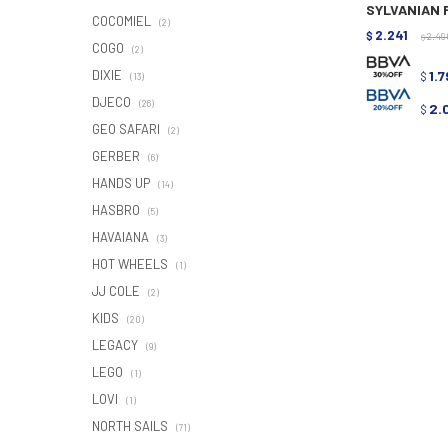
SYLVANIAN F
COCOMIEL
(2)
2.241
$
2.49
$
COGO
(2)
DIXIE
1.
$
(13)
DJECO
(26)
2.
$
GEO SAFARI
(2)
GERBER
(6)
HANDS UP
(14)
HASBRO
(5)
HAVAIANA
(3)
HOT WHEELS
(1)
JJ COLE
(2)
KIDS
(20)
LEGACY
(9)
LEGO
(1)
LOVI
(1)
NORTH SAILS
(71)