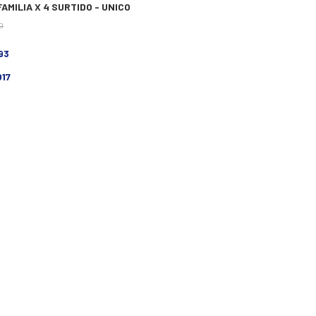
AMILIA X 4 SURTIDO - UNICO
0
793
017