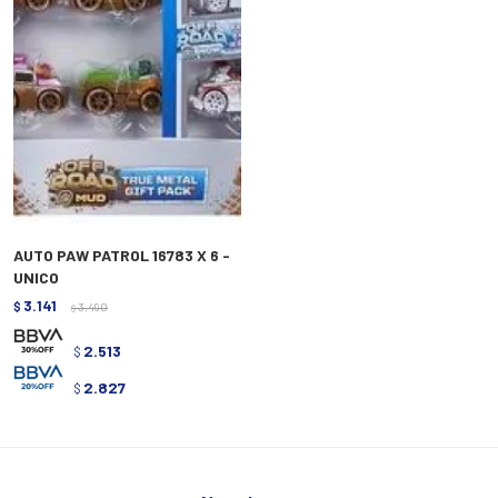
AUTO PAW PATROL 16783 X 6 -
UNICO
3.141
$
3.490
$
2.513
$
2.827
$