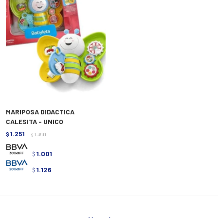
MARIPOSA DIDACTICA
CALESITA - UNICO
1.251
$
1.390
$
1.001
$
1.126
$