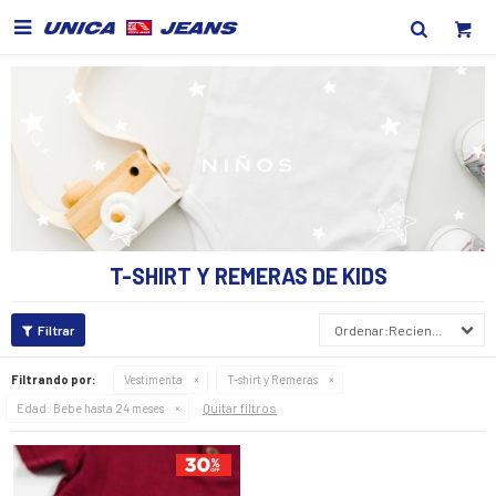

T-SHIRT Y REMERAS DE KIDS
Recientes
Filtrando por:
Vestimenta
T-shirt y Remeras
Quitar filtros
Edad:
Bebe hasta 24 meses