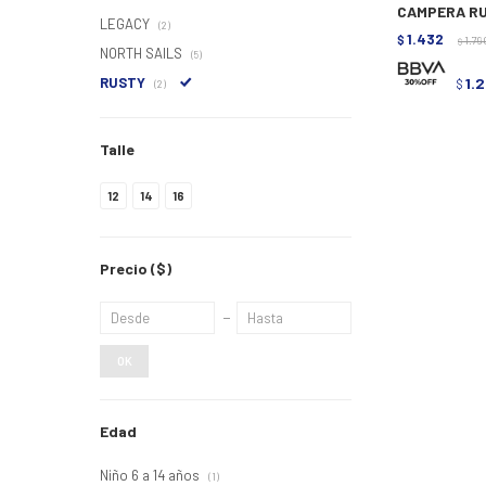
CAMPERA RU
LEGACY
(2)
1.432
$
1.79
$
NORTH SAILS
(5)
RUSTY
1.
$
(2)
Talle
12
14
16
Precio
($)
OK
Edad
Niño 6 a 14 años
(1)