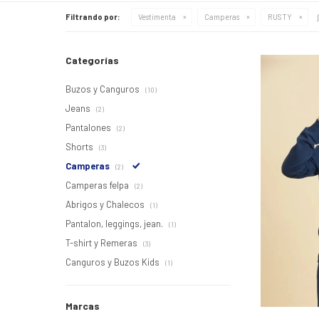
Filtrando por:
Vestimenta
Camperas
RUSTY
Categorías
Buzos y Canguros
(10)
Jeans
(2)
Pantalones
(2)
Shorts
(3)
Camperas
(2)
Camperas felpa
(2)
Abrigos y Chalecos
(1)
Pantalon, leggings, jean.
(1)
T-shirt y Remeras
(3)
Canguros y Buzos Kids
(1)
Marcas