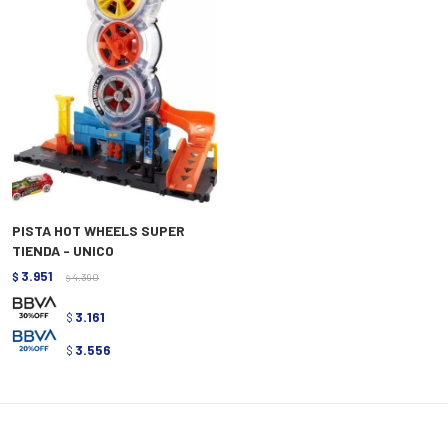
PISTA HOT WHEELS SUPER
TIENDA - UNICO
3.951
$
4.390
$
3.161
$
3.556
$