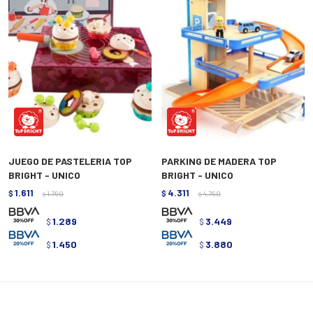
JUEGO DE PASTELERIA TOP
PARKING DE MADERA TOP
BRIGHT - UNICO
BRIGHT - UNICO
1.611
4.311
$
1.790
$
4.790
$
$
1.289
3.449
$
$
1.450
3.880
$
$