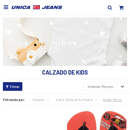

CALZADO DE KIDS
Recientes
Quitar filtros
Filtrando por:
Calzado
Edad:
Niños de 5 a 8 años