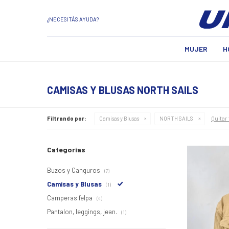
¿NECESITÁS AYUDA?
MUJER
H
CAMISAS Y BLUSAS NORTH SAILS
Quitar 
Filtrando por:
Camisas y Blusas
NORTH SAILS
Categorías
Buzos y Canguros
(7)
Camisas y Blusas
(1)
Camperas felpa
(4)
Pantalon, leggings, jean.
(1)