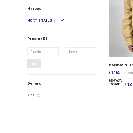
Marcas
NORTH SAILS
(1)
Precio
($)
OK
CAMISA N.SA
1.192
$
1.490
$
Género
1.
$
Kids
(1)