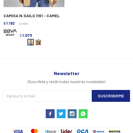
CAMISA N.SAILS 1161 - CAMEL
1.192
$
1.490
$
1.073
$
Newsletter
¡Suscribite y recibí todas nuestras novedades!
SUSCRIBIRME



