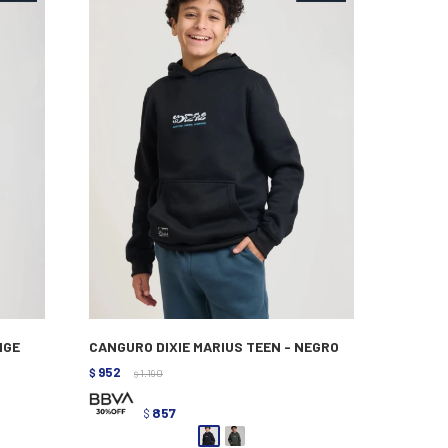
IGE
CANGURO DIXIE MARIUS TEEN - NEGRO
952
$
1.190
$
857
$