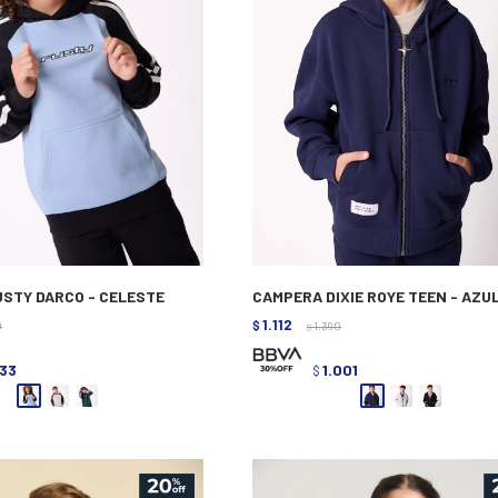
STY DARCO - CELESTE
CAMPERA DIXIE ROYE TEEN - AZU
1.112
0
$
1.390
$
433
1.001
$