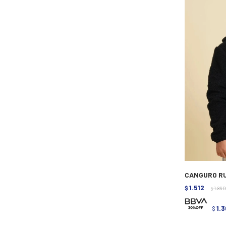
CANGURO RU
1.512
$
1.890
$
1.3
$