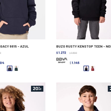
GACY 6615 - AZUL
BUZO RUSTY KENSTOP TEEN - N
1.272
0
$
1.590
$
404
1.145
$