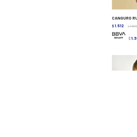
CANGURO RU
1.512
$
1.890
$
1.3
$