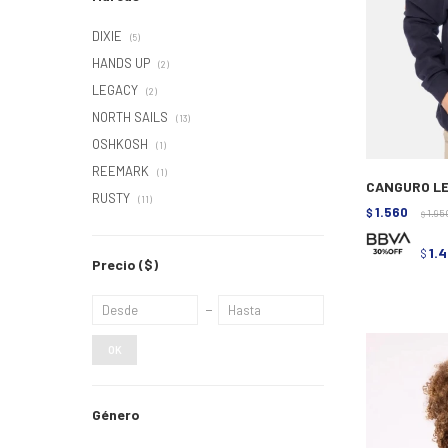
DIXIE
(5)
HANDS UP
(2)
LEGACY
(2)
NORTH SAILS
(13)
OSHKOSH
(1)
REEMARK
(1)
CANGURO LE
RUSTY
(11)
1.560
$
1.95
$
1.
$
Precio
($)
OK
Género