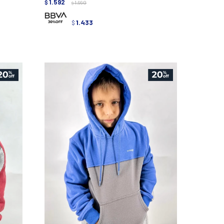
1.592
$
1.990
$
1.433
$