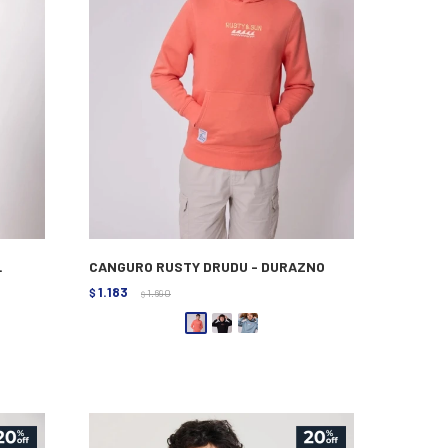
L
CANGURO RUSTY DRUDU - DURAZNO
1.183
$
1.690
$