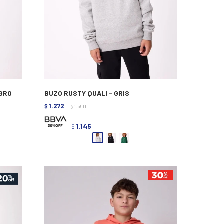
EGRO
BUZO RUSTY QUALI - GRIS
1.272
$
1.590
$
1.145
$