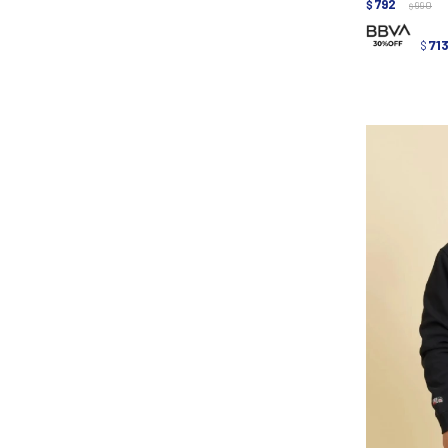
792
$
990
$
71
$