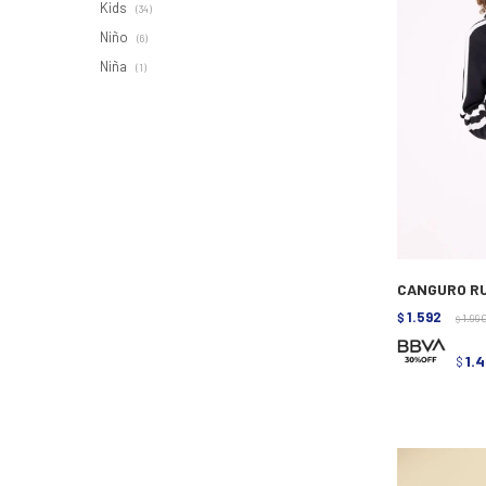
Kids
(34)
Niño
(6)
Niña
(1)
CANGURO RU
1.592
$
1.99
$
1.
$