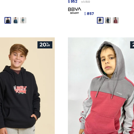
952
$
1.190
$
3
857
$