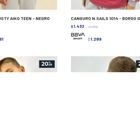
STY AIKO TEEN - NEGRO
CANGURO N.SAILS 1014 - BORDO 
1.432
$
1.790
$
61
1.289
$