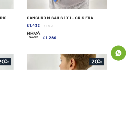
GRIS
CANGURO N.SAILS 1011 - GRIS FRA
1.432
$
1.790
$
1.289
$