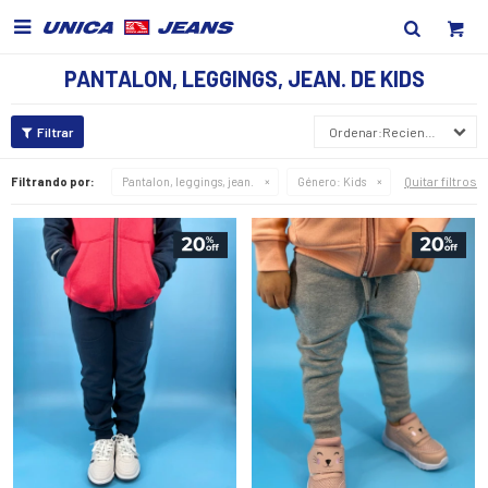

PANTALON, LEGGINGS, JEAN. DE KIDS
Recientes
Quitar filtros
Filtrando por:
Pantalon, leggings, jean.
Género:
Kids