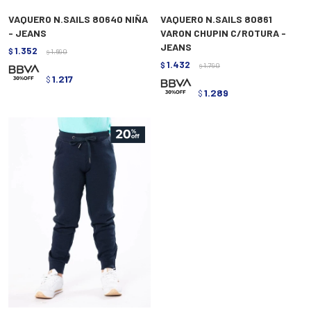
VAQUERO N.SAILS 80640 NIÑA
VAQUERO N.SAILS 80861
- JEANS
VARON CHUPIN C/ROTURA -
JEANS
1.352
$
1.690
$
1.432
$
1.790
$
1.217
$
1.289
$