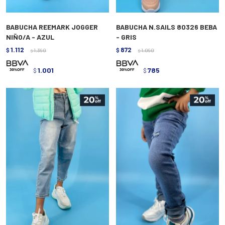
BABUCHA REEMARK JOGGER
BABUCHA N.SAILS 80326 BEBA
NIÑO/A - AZUL
- GRIS
1.112
872
$
1.390
$
1.090
$
$
1.001
785
$
$