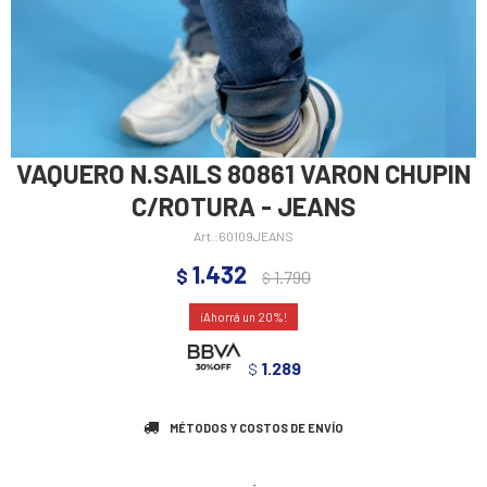
VAQUERO N.SAILS 80861 VARON CHUPIN
C/ROTURA - JEANS
60109JEANS
1.432
$
1.790
$
20
1.289
$
MÉTODOS Y COSTOS DE ENVÍO