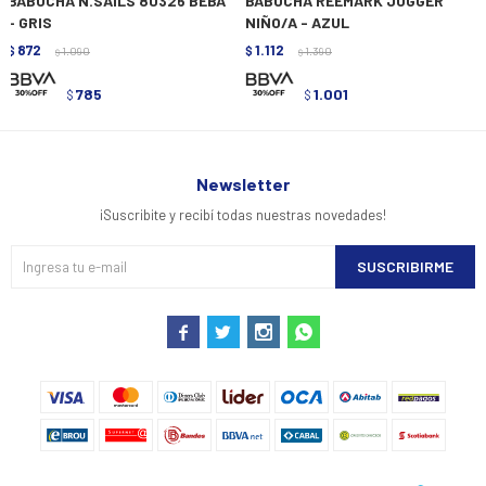
BABUCHA N.SAILS 80326 BEBA
BABUCHA REEMARK JOGGER
- GRIS
NIÑO/A - AZUL
872
1.112
$
1.090
$
1.390
$
$
785
1.001
$
$
Newsletter
¡Suscribite y recibí todas nuestras novedades!
SUSCRIBIRME



